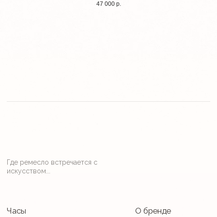
47 000
р.
Права (торговая марка) принадлежат
Научному Фонду «Антонио Менегетти»
ИП Харлова Кристина Станиславовна
ИНН 290221650909
ОГРН 313293222400049
Политика конфиденциальности
Договор оферты
Разработка сайта