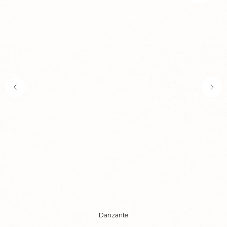
Где ремесло встречается с
искусством...
Часы
О бренде
Кожаные аксессуары
Покупателям
Спец. предложение
Контакты
Индивидуальный заказ
+7 916 128 88 38
accessoriarte@mail.ru
Danzante