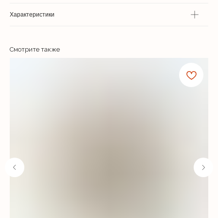
Характеристики
Смотрите также
Где ремесло встречается с
искусством...
Часы
О бренде
Кожаные аксессуары
Покупателям
Спец. предложение
Контакты
Индивидуальный заказ