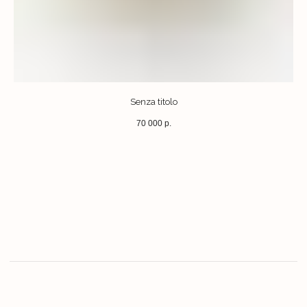
+7 916 128 88 38
accessoriarte@mail.ru
Senza titolo
Права (торговая марка) принадлежат
Научному Фонду «Антонио Менегетти»
70 000
р.
ИП Харлова Кристина Станиславовна
ИНН 290221650909
ОГРН 313293222400049
Политика конфиденциальности
Договор оферты
Разработка сайта