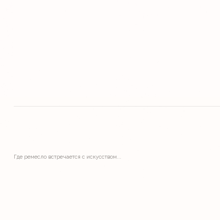
Где ремесло встречается с искусством...
ИП Харлова Кристина Станиславовна
ИНН 290221650909
ОГРН 313293222400049