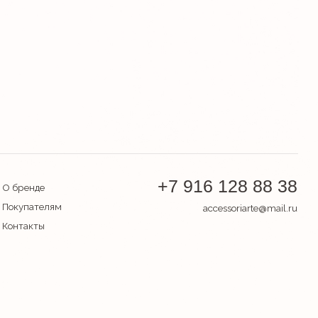
+7 916 128 88 38
accessoriarte@mail.ru
арка) принадлежат
Антонио Менегетти»
Разработка сайта