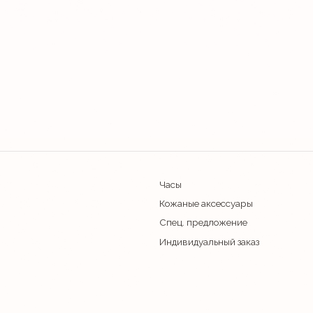
Часы
О бренде
Кожаные аксессуары
Покупателям
Спец. предложение
Контакты
Индивидуальный заказ
Политика конфиденциальности
Права (торговая м
Научному Фонду «
Договор оферты